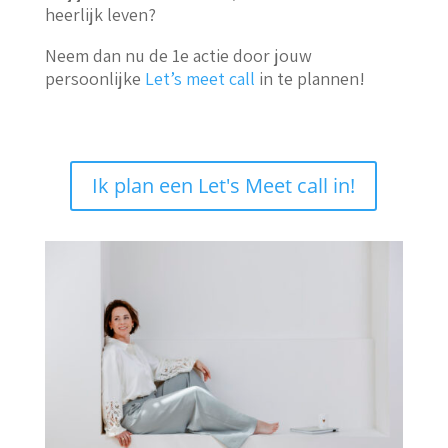
heerlijk leven?
Neem dan nu de 1e actie door jouw
persoonlijke
Let’s meet call
in te plannen!
Ik plan een Let's Meet call in!