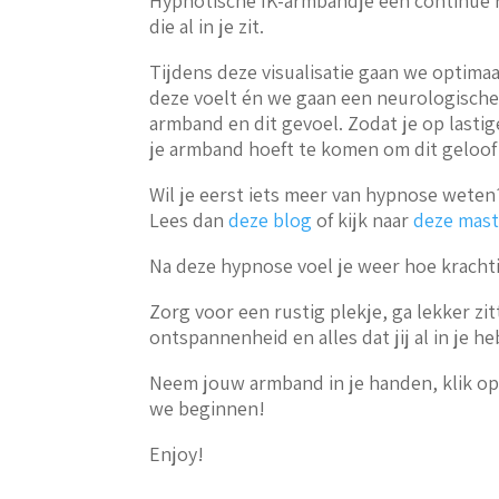
Hypnotische IK-armbandje een continue r
die al in je zit.
Tijdens deze visualisatie gaan we optima
deze voelt én we gaan een neurologisch
armband en dit gevoel. Zodat je op last
je armband hoeft te komen om dit geloof 
Wil je eerst iets meer van hypnose weten
Lees dan
deze blog
of kijk naar
deze mast
Na deze hypnose voel je weer hoe krachtig
Zorg voor een rustig plekje, ga lekker zit
ontspannenheid en alles dat jij al in je he
Neem jouw armband in je handen, klik o
we beginnen!
Enjoy!