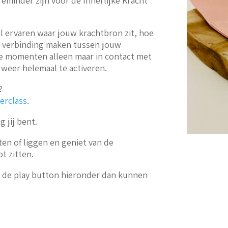
eminder zijn voor de Innerlijke Kracht
al ervaren waar jouw krachtbron zit, hoe
e verbinding maken tussen jouw
ige momenten alleen maar in contact met
weer helemaal te activeren.
?
erclass
.
 jij bent.
ten of liggen en geniet van de
bt zitten.
p de play button hieronder dan kunnen