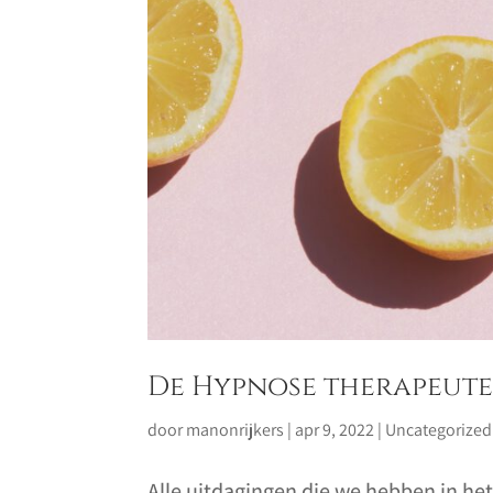
De Hypnose therapeute 
door
manonrijkers
|
apr 9, 2022
|
Uncategorized
Alle uitdagingen die we hebben in het